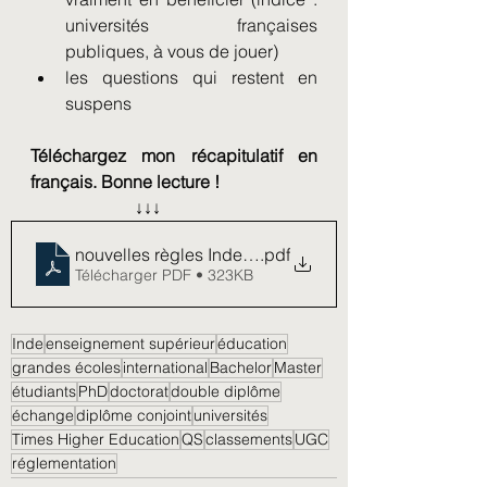
universités françaises 
publiques, à vous de jouer)
les questions qui restent en 
suspens
Téléchargez mon récapitulatif en 
français. Bonne lecture ! 
                        ↓↓↓
nouvelles règles Inde Doubles Diplomes - mai 2022
.pdf
Télécharger PDF • 323KB
Inde
enseignement supérieur
éducation
grandes écoles
international
Bachelor
Master
étudiants
PhD
doctorat
double diplôme
échange
diplôme conjoint
universités
Times Higher Education
QS
classements
UGC
réglementation